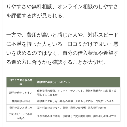
りやすさや無料相談、オンライン相談のしやすさ
を評価する声が見られる。
一方で、費用が高いと感じた人や、対応スピード
に不満を持った人もいる。口コミだけで良い・悪
いを決めるのではなく、自分の借入状況や希望す
る進め方に合うかを確認することが大切だ。
口コミで見られる内
相談前に確認したいポイント
容
債務整理の種類、メリット・デメリット、家族や勤務先への影響を説
説明が分かりやすい
明してもらえるか
無料相談が便利
相談後に依頼しない場合の費用、見積もりの内訳、分割払いの可否
費用が高いと感じた
基本料金だけでなく、実費・過払い金報酬・追加費用の有無
対応スピードに不満
受任通知の発送時期、債権者との交渉開始時期、担当者との連絡方法
がある