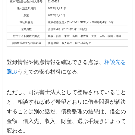
東京司法書士会の法人番号
11-00428
法人設立年月日
2013年9月11日
創業
2012年3月5日
本社所在地
東京都港区虎ノ門5-12-11 NCOメトロ神谷町4階・5階
従業員数
合計304名（2026年1月1日時点）
公式サイト掲載の拠点
札幌・仙台・東京・新橋・名古屋・大阪・広島・福岡・沖縄
債務整理の主な相談内容
任意整理・個人再生・自己破産など
登録情報や拠点情報を確認できる点は、
相談先を
選ぶ
うえでの安心材料になる。
ただし、司法書士法人として登録されていること
と、相談すれば必ず希望どおりに借金問題が解決
することは別の話だ。債務整理の結果は、借金の
金額、借入先、収入、財産、選ぶ手続きによって
変わる。