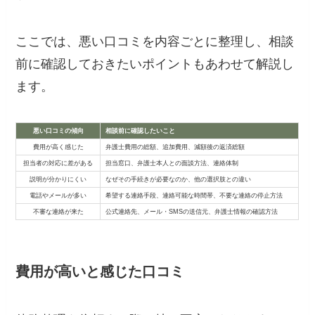
ここでは、悪い口コミを内容ごとに整理し、相談
前に確認しておきたいポイントもあわせて解説し
ます。
悪い口コミの傾向
相談前に確認したいこと
費用が高く感じた
弁護士費用の総額、追加費用、減額後の返済総額
担当者の対応に差がある
担当窓口、弁護士本人との面談方法、連絡体制
説明が分かりにくい
なぜその手続きが必要なのか、他の選択肢との違い
電話やメールが多い
希望する連絡手段、連絡可能な時間帯、不要な連絡の停止方法
不審な連絡が来た
公式連絡先、メール・SMSの送信元、弁護士情報の確認方法
費用が高いと感じた口コミ