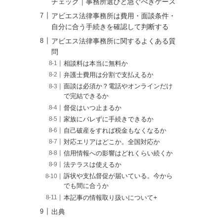
チェック｜事務所選びと急ぐべきケース
アビエス法律事務所は費用・面談条件・
自分に合う手続きを確認して判断する
アビエス法律事務所に関するよくある質
問
相談料は本当に無料か
弁護士費用は分割で支払えるか
面談は必須か？電話やオンラインだけ
で完結できるか
督促はいつ止まるか
家族にバレずに手続きできるか
自己破産をすれば税金もなくなるか
対応エリアはどこか。全国対応か
信用情報への影響はどれくらい続くか
法テラスは使えるか
訴状や支払督促が届いている。今から
でも間に合うか
本記事の情報取り扱いについて+
出典