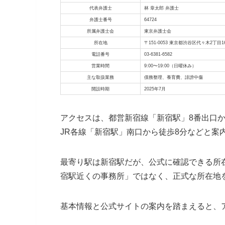
代表弁護士
林 章太郎 弁護士
弁護士番号
64724
所属弁護士会
東京弁護士会
所在地
〒151-0053 東京都渋谷区代々木2丁目
電話番号
03-6381-6582
営業時間
9:00〜19:00（日曜休み）
主な取扱業務
債務整理、養育費、誹謗中傷
開設時期
2025年7月
アクセスは、都営新宿線「新宿駅」8番出口か
JR各線「新宿駅」南口から徒歩8分などと案
最寄り駅は新宿駅だが、公式に確認できる所
宿駅近くの事務所」ではなく、正式な所在地
基本情報と公式サイトの案内を踏まえると、